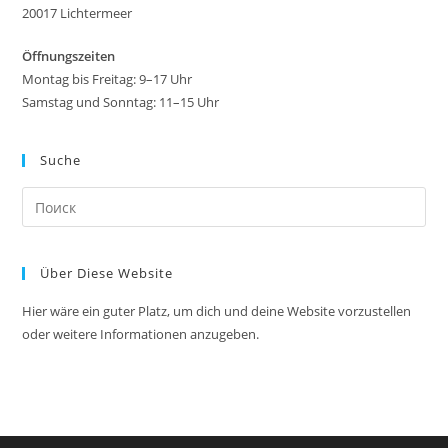
20017 Lichtermeer
Öffnungszeiten
Montag bis Freitag: 9–17 Uhr
Samstag und Sonntag: 11–15 Uhr
Suche
На
кл
Esc
Über Diese Website
чт
за
Hier wäre ein guter Platz, um dich und deine Website vorzustellen
па
oder weitere Informationen anzugeben.
пои