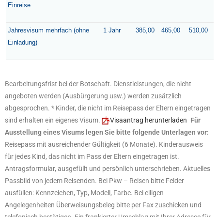
Einreise
Jahresvisum mehrfach (ohne
1 Jahr
385,00
465,00
510,00
Einladung)
Bearbeitungsfrist bei der Botschaft. Dienstleistungen, die nicht
angeboten werden (Ausbürgerung usw.) werden zusätzlich
abgesprochen.
* Kinder, die nicht im Reisepass der Eltern eingetragen
sind erhalten ein eigenes Visum.
Visaantrag herunterladen
Für
Ausstellung eines Visums legen Sie bitte folgende Unterlagen vor:
Reisepass mit ausreichender Gültigkeit (6 Monate). Kinderausweis
für jedes Kind, das nicht im Pass der Eltern eingetragen ist.
Antragsformular, ausgefüllt und persönlich unterschrieben. Aktuelles
Passbild von jedem Reisenden. Bei Pkw – Reisen bitte Felder
ausfüllen: Kennzeichen, Typ, Modell, Farbe. Bei eiligen
Angelegenheiten Überweisungsbeleg bitte per Fax zuschicken und
telefonisch bestätigen. Ein frankierter Umschlag mit Ihrer Adresse für